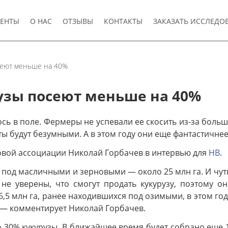
ЕНТЫ
О НАС
ОТЗЫВЫ
КОНТАКТЫ
ЗАКАЗАТЬ ИССЛЕДО
сеют меньше на 40%
узы посеют меньше на 40%
ось в поле. Фермеры не успевали ее скосить из-за больш
ты будут безумными. А в этом году они еще фантастичнее
овой ассоциации Николай Горбачев в интервью для
НВ
.
о под масличными и зерновыми — около 25 млн га. И чуть
не уверены, что смогут продать кукурузу, поэтому о
6,5 млн га, ранее находившихся под озимыми, в этом год
», — комментирует Николай Горбачев.
о 30% кукурузы. В ближайшее время будет собрано еще 