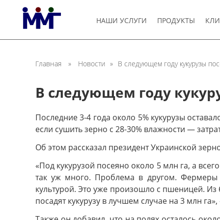
НАШИ УСЛУГИ
ПРОДУКТЫ
КЛИ
Главная
»
Новости
»
В следующем году кукурузы по
В следующем году кукур
Последние 3-4 года около 5% кукурузы оставал
если сушить зерно с 28-30% влажности — затра
Об этом рассказал президент Украинской зерн
«Под кукурузой посеяно около 5 млн га, а всег
так уж много. Проблема в другом. Фермеры 
культурой. Это уже произошло с пшеницей. Из 
посадят кукурузу в лучшем случае на 3 млн га
Также он добавил, что на полях осталось окол