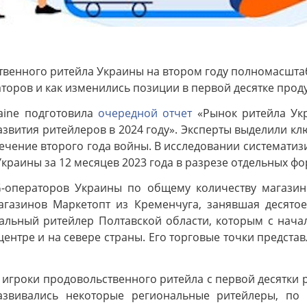
ственного ритейла Украины на втором году полномасшта
оров и как изменились позиции в первой десятке продук
aine подготовила
очередной отчет
«Рынок ритейла Укр
развития ритейлеров в 2024 году». Эксперты выделили к
ечение второго года войны. В исследовании систематиз
раины за 12 месяцев 2023 года в разрезе отдельных фо
-операторов Украины по общему количеству магазин
агазинов Маркетопт из Кременчуга, занявшая десятое
альный ритейлер Полтавской области, которым с начал
центре и на севере страны. Его торговые точки предста
 игроки продовольственного ритейла с первой десятки р
развивались некоторые региональные ритейлеры, п