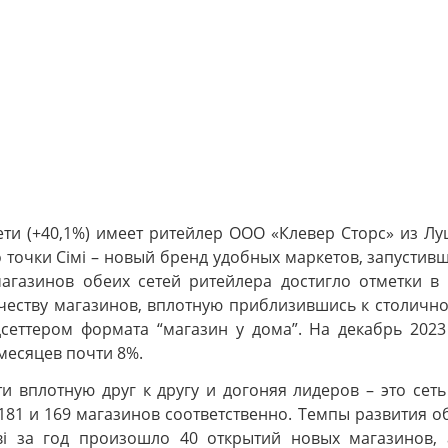
ети (+40,1%) имеет ритейлер ООО «Клевер Сторс» из Лу
 точки Сімі – новый бренд удобных маркетов, запустивш
газинов обеих сетей ритейлера достигло отметки в 
оличеству магазинов, вплотную приблизившись к столичн
сеттером формата “магазин у дома”. На декабрь 2023
 месяцев почти 8%.
и вплотную друг к другу и догоняя лидеров – это сеть
1 и 169 магазинов соответственно. Темпы развития обе
лві за год произошло 40 открытий новых магазинов,