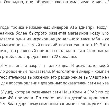
а. Очевидно, они обрели свою оптимальную модель
ода тройка неизменных лидеров АТБ (Днепр), Fozzy G
намика более быстрого развития магазинов Fozzy Gro
оказался один из игроков национального масштаба – с
 магазинов – самый высокий показатель в топ-10. Это
тить, что реальный прирост составил только 44 новых м
 ритейлеров представлен в 22 областях.
53 магазина и закрыла только два. В результате тако
сило довоенные показатели. Многолетний лидер – компан
В относительном выражении это расширение выглядит не
 для восстановления довоенных показателей сети не хва
 (Луцк), которая развивает сети Наш Край и SPAR по 
имые 4% прироста. По состоянию на декабрь прошлого
22-м. Благодаря чему компания занимает теперь уже чет