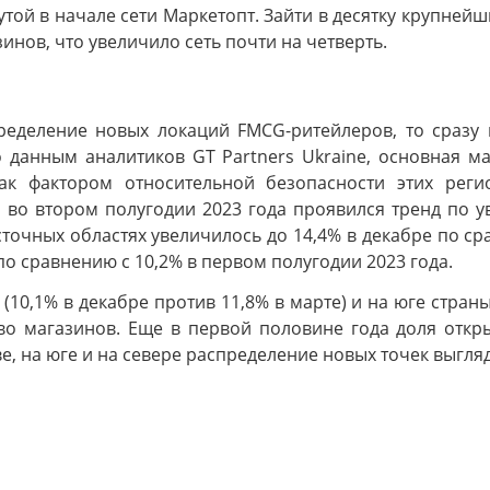
той в начале сети Маркетопт. Зайти в десятку крупней
инов, что увеличило сеть почти на четверть.
ределение новых локаций FMCG-ритейлеров, то сразу 
о данным аналитиков GT Partners Ukraine, основная м
ак фактором относительной безопасности этих реги
о во втором полугодии 2023 года проявился тренд по у
сточных областях увеличилось до 14,4% в декабре по ср
по сравнению с 10,2% в первом полугодии 2023 года.
10,1% в декабре против 11,8% в марте) и на юге страны 
о магазинов. Еще в первой половине года доля откры
е, на юге и на севере распределение новых точек выгля