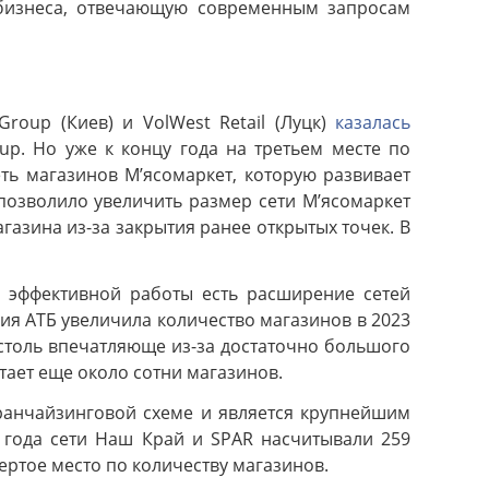
 бизнеса, отвечающую современным запросам
roup (Киев) и VolWest Retail (Луцк)
казалась
up. Но уже к концу года на третьем месте по
еть магазинов М’ясомаркет, которую развивает
 позволило увеличить размер сети М’ясомаркет
агазина из-за закрытия ранее открытых точек. В
й эффективной работы есть расширение сетей
ия АТБ увеличила количество магазинов в 2023
 столь впечатляюще из-за достаточно большого
тает еще около сотни магазинов.
франчайзинговой схеме и является крупнейшим
 года сети Наш Край и SPAR насчитывали 259
вертое место по количеству магазинов.