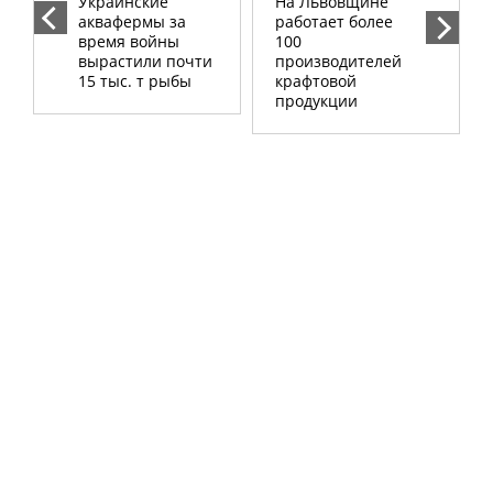
Украинские
На Львовщине
аквафермы за
работает более
время войны
100
вырастили почти
производителей
15 тыс. т рыбы
крафтовой
продукции