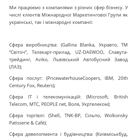
Ми працюємо з компаніями з різних сфер бізнесу. У
числі клієнтів Міжнародної Маркетингової Групи як
українські, так і міжнародні компанії:
Сфера виробництва: (Gallina Blanka, Укравто, ТМ
“Світоч”, Телекарт-прилад, UZ-DAEWOO, Славута-
трейдинг, Aviko, Львівський Автобусний Завод
(ЛАЗ);
Сфера послуг: (PricewaterhouseCoopers, IBM, 20th
Century Fox, Reuters);
Сфера IT і телекомунікацій: (Microsoft, British
Telecom, МТС, PEOPLE net, Воля, Укртелеком);
Сфера торгівлі: (Shell, TNK-BP, Сільпо, Wolkonsky
Patisserie & Café);
Сфера девелопмента і будівництва: (Київміськбуд,