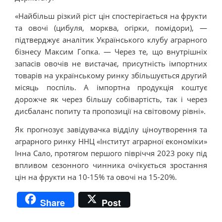
«Найбільш різкий ріст цін спостерігається на фрукти
та овочі (цибуля, морква, огірки, помідори), —
підтверджує аналітик Українського клубу аграрного
бізнесу Максим Гопка. — Через те, що внутрішніх
запасів овочів не вистачає, присутність імпортних
товарів на українському ринку збільшується другий
місяць поспіль. А імпортна продукція коштує
дорожче як через більшу собівартість, так і через
дисбаланс попиту та пропозиції на світовому рівні».
Як прогнозує завідувачка відділу ціноутворення та
аграрного ринку ННЦ «Інститут аграрної економіки»
Інна Сало, протягом першого півріччя 2023 року під
впливом сезонного чинника очікується зростання
цін на фрукти на 10-15% та овочі на 15-20%.
Share
Post