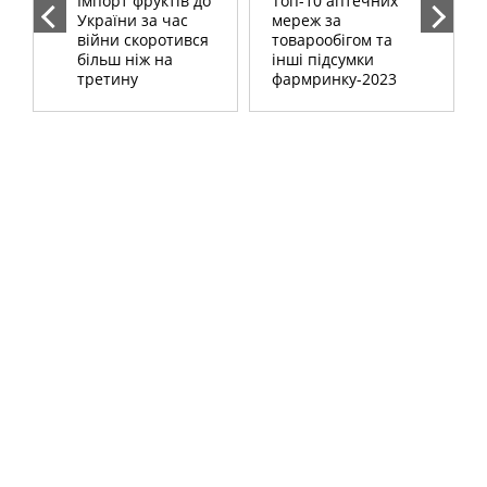
Імпорт фруктів до
Топ-10 аптечних
України за час
мереж за
війни скоротився
товарообігом та
більш ніж на
інші підсумки
третину
фармринку-2023