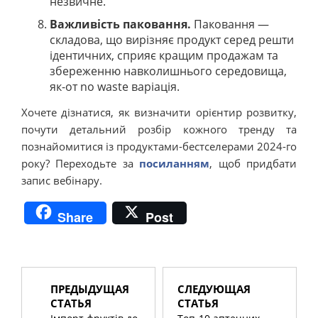
незвичне.
Важливість паковання.
Паковання —
складова, що вирізняє продукт серед решти
ідентичних, сприяє кращим продажам та
збереженню навколишнього середовища,
як-от no waste варіація.
Хочете дізнатися, як визначити орієнтир розвитку,
почути детальний розбір кожного тренду та
познайомитися із продуктами-бестселерами 2024-го
року? Переходьте за
посиланням
, щоб придбати
запис вебінару.
Share
Post
ПРЕДЫДУЩАЯ
СЛЕДУЮЩАЯ
СТАТЬЯ
СТАТЬЯ