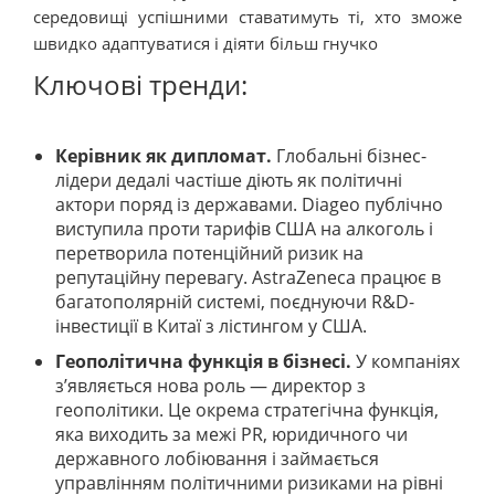
середовищі успішними ставатимуть ті, хто зможе
швидко адаптуватися і діяти більш гнучко
Ключові тренди:
Керівник як дипломат.
Глобальні бізнес-
лідери дедалі частіше діють як політичні
актори поряд із державами. Diageo публічно
виступила проти тарифів США на алкоголь і
перетворила потенційний ризик на
репутаційну перевагу. AstraZeneca працює в
багатополярній системі, поєднуючи R&D-
інвестиції в Китаї з лістингом у США.
Геополітична функція в бізнесі.
У компаніях
з’являється нова роль — директор з
геополітики. Це окрема стратегічна функція,
яка виходить за межі PR, юридичного чи
державного лобіювання і займається
управлінням політичними ризиками на рівні