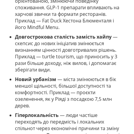
орієнтованою, змінюючи поведінку
споживання. GLP-1 препарати впливають на
харчові звички та формати ресторанів.
Приклад — Fat Duck Хестона Блюменталя і
його Mindful Menu.
Довгострокова сталість замість хайпу
—
скепсис до нових ініціатив змінюється
визнанням цінності довготривалих рішень.
Приклад — turtle tourism, що приносить у 3
рази більше доходу, ніж вилов, і допомагає
зберігати види.
Новий урбанізм
— міста змінюються в бік
меншої щільності, більшої доступності та
комфортності. Приклад — проєкти
озеленення, як у Ріяді з посадкою 7,5 млн
дерев.
Гіперлокальність
— люди частіше
переходять до передмість і локальних
спільнот через економічні причини та зміну