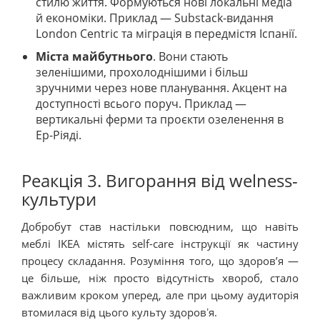
стилю життя. Формуються нові локальні медіа
й економіки. Приклад — Substack-видання
London Centric та міграція в передмістя Іспанії.
Міста майбутнього
. Вони стають
зеленішими, прохолоднішими і більш
зручними через нове планування. Акцент на
доступності всього поруч. Приклад —
вертикальні ферми та проєкти озеленення в
Ер-Ріяді.
Реакція 3. Вигорання від welness-
культури
Добробут став настільки повсюдним, що навіть
меблі IKEA містять self-care інструкції як частину
процесу складання. Розуміння того, що здоров’я —
це більше, ніж просто відсутність хвороб, стало
важливим кроком уперед, але при цьому аудиторія
втомилася від цього культу здоровʼя.