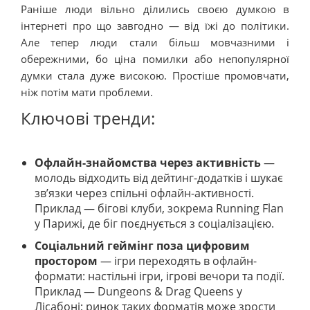
Раніше люди вільно ділились своєю думкою в
інтернеті про що завгодно — від їжі до політики.
Але тепер люди стали більш мовчазними і
обережними, бо ціна помилки або непопулярної
думки стала дуже високою. Простіше промовчати,
ніж потім мати проблеми.
Ключові тренди:
Офлайн-знайомства через активність
—
молодь відходить від дейтинг-додатків і шукає
зв’язки через спільні офлайн-активності.
Приклад — бігові клуби, зокрема Running Flan
у Парижі, де біг поєднується з соціалізацією.
Соціальний геймінг поза цифровим
простором
— ігри переходять в офлайн-
формати: настільні ігри, ігрові вечори та події.
Приклад — Dungeons & Drag Queens у
Лісабоні; ринок таких форматів може зрости