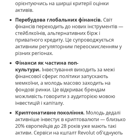
орієнтуючись на ширші критерії оцінки
активів.
Перебудова глобальних фінансів.
Світ
фінансів переходить до нових інструментів —
стейблкоїнів, альтернативних бірж і
приватного кредиту. Це супроводжується
активним регуляторним переосмисленням у
різних регіонах.
Фінанси як частина поп-
культури.
Інвестування виходить за межі
фінансової сфери: політики запускають
мемкоїни, а молодь масово заходить на
фондові ринки. Це відкриває брендам
можливість говорити з аудиторією мовою
інвестицій і капіталу.
Криптонативне покоління.
Молодь дедалі
активніше інвестує в криптовалюти — близько
20% європейців до 28 років уже мають такі
активи. Сервіси на кшталт Revolut об’єднують