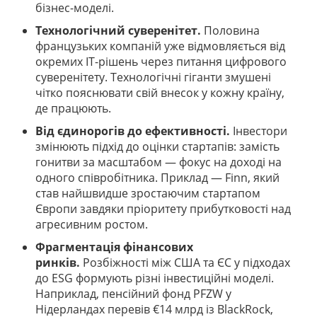
бізнес-моделі.
Технологічний суверенітет.
Половина
французьких компаній уже відмовляється від
окремих IT-рішень через питання цифрового
суверенітету. Технологічні гіганти змушені
чітко пояснювати свій внесок у кожну країну,
де працюють.
Від єдинорогів до ефективності.
Інвестори
змінюють підхід до оцінки стартапів: замість
гонитви за масштабом — фокус на доході на
одного співробітника. Приклад — Finn, який
став найшвидше зростаючим стартапом
Європи завдяки пріоритету прибутковості над
агресивним ростом.
Фрагментація фінансових
ринків.
Розбіжності між США та ЄС у підходах
до ESG формують різні інвестиційні моделі.
Наприклад, пенсійний фонд PFZW у
Нідерландах перевів €14 млрд із BlackRock,