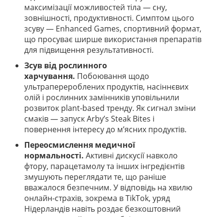
максимізації можливостей тіла — сну,
зовнішності, продуктивності. Симптом цього
зсуву — Enhanced Games, спортивний формат,
що просуває ширше використання препаратів
для підвищення результативності.
Зсув від рослинного
харчування.
Побоювання щодо
ультраперероблених продуктів, насіннєвих
олій і рослинних замінників уповільнили
розвиток plant-based тренду. Як сигнал зміни
смаків — запуск Arby’s Steak Bites і
повернення інтересу до м’ясних продуктів.
Переосмислення медичної
нормальності.
Активні дискусії навколо
фтору, парацетамолу та інших інгредієнтів
змушують переглядати те, що раніше
вважалося безпечним. У відповідь на хвилю
онлайн-страхів, зокрема в TikTok, уряд
Нідерландів навіть роздає безкоштовний