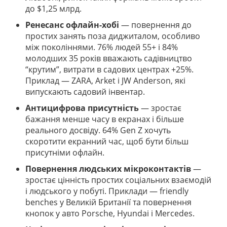
до $1,25 млрд.
Ренесанс офлайн-хобі
— повернення до
простих занять поза диджиталом, особливо
між поколіннями. 76% людей 55+ і 84%
молодших 35 років вважають садівництво
“крутим”, витрати в садових центрах +25%.
Приклад — ZARA, Arket і JW Anderson, які
випускають садовий інвентар.
Антицифрова присутність
— зростає
бажання менше часу в екранах і більше
реального досвіду. 64% Gen Z хочуть
скоротити екранний час, щоб бути більш
присутніми офлайн.
Повернення людських мікроконтактів
—
зростає цінність простих соціальних взаємодій
і людського у побуті. Приклади — friendly
benches у Великій Британії та повернення
кнопок у авто Porsche, Hyundai і Mercedes.