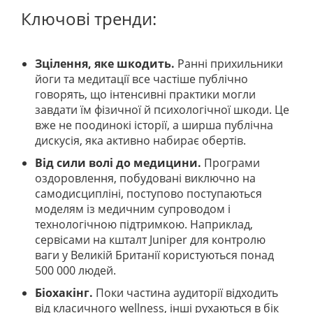
Ключові тренди:
Зцілення, яке шкодить.
Ранні прихильники
йоги та медитації все частіше публічно
говорять, що інтенсивні практики могли
завдати їм фізичної й психологічної шкоди. Це
вже не поодинокі історії, а ширша публічна
дискусія, яка активно набирає обертів.
Від сили волі до медицини.
Програми
оздоровлення, побудовані виключно на
самодисципліні, поступово поступаються
моделям із медичним супроводом і
технологічною підтримкою. Наприклад,
сервісами на кшталт Juniper для контролю
ваги у Великій Британії користуються понад
500 000 людей.
Біохакінг.
Поки частина аудиторії відходить
від класичного wellness, інші рухаються в бік