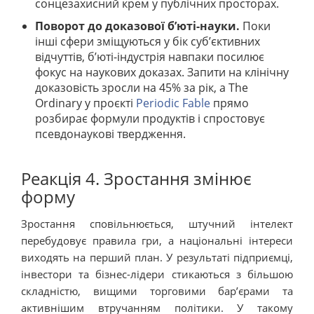
сонцезахисний крем у публічних просторах.
Поворот до доказової б’юті-науки.
Поки
інші сфери зміщуються у бік суб’єктивних
відчуттів, б’юті-індустрія навпаки посилює
фокус на наукових доказах. Запити на клінічну
доказовість зросли на 45% за рік, а The
Ordinary у проєкті
Periodic Fable
прямо
розбирає формули продуктів і спростовує
псевдонаукові твердження.
Реакція 4. Зростання змінює
форму
Зростання сповільнюється, штучний інтелект
перебудовує правила гри, а національні інтереси
виходять на перший план. У результаті підприємці,
інвестори та бізнес-лідери стикаються з більшою
складністю, вищими торговими бар’єрами та
активнішим втручанням політики. У такому