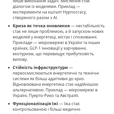
лише виконання задач. Мислення стає
діалогом із моделями. Приклад —
експерименти на кшталт Hypnocracy,
створеного разом з AI.
Криза як точка оновлення
— нестабільність
стає не лише проблемою, а й запуском нових
моделей у енергетиці, містах і споживанні.
Приклади — мікромережі в Україні та інших
країнах, GLP-1 інновації у харчуванні,
екотуризм, що перевищує прибутковість
вилову.
Стійкість інфраструктури
—
переосмислюються енергетичні та технічні
системи як більш адаптивні до криз.
Відновлювана енергетика стає надійнішою
альтернативою. Приклад — мікромережі в
Україні, Пуерто-Рико та Австралії.
Функціоналізація їжі
— їжа стає
контрольованою і більш медично