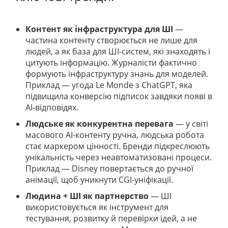
Контент як інфраструктура для ШІ
—
частина контенту створюється не лише для
людей, а як база для ШІ-систем, які знаходять і
цитують інформацію. Журналісти фактично
формують інфраструктуру знань для моделей.
Приклад — угода Le Monde з ChatGPT, яка
підвищила конверсію підписок завдяки появі в
AI-відповідях.
Людське як конкурентна перевага
— у світі
масового AI-контенту ручна, людська робота
стає маркером цінності. Бренди підкреслюють
унікальність через неавтоматизовані процеси.
Приклад — Disney повертається до ручної
анімації, щоб уникнути CGI-уніфікації.
Людина + ШІ як партнерство
— ШІ
використовується як інструмент для
тестування, розвитку й перевірки ідей, а не