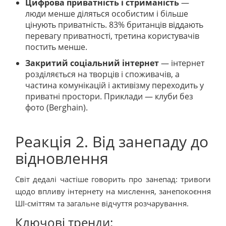
Цифрова приватність і стриманість
—
люди менше діляться особистим і більше
цінують приватність. 83% британців віддають
перевагу приватності, третина користувачів
постить менше.
Закритий соціальний інтернет
— інтернет
розділяється на творців і споживачів, а
частина комунікацій і активізму переходить у
приватні простори. Приклади — клуби без
фото (Berghain).
Реакція 2. Від занепаду до
відновлення
Світ дедалі частіше говорить про занепад: тривоги
щодо впливу інтернету на мислення, занепокоєння
ШІ-сміттям та загальне відчуття розчарування.
Ключові тренди: