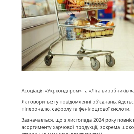
Асоціація «Укркондпром» та «Ліга виробників 
Як говориться у повідомленні об’єднань, йдетьс
піпероналю, сафролу та фенілоцтової кислоти.
Зазначається, що з листопада 2024 року повн
асортименту харчової продукції, зокрема шокол