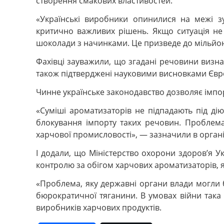
створення смакових властивостей.
«Українські виробники опинилися на межі з
критично важливих рішень. Якщо ситуація не
шоколади з начинками. Це призведе до мільйонн
Фахівці зауважили, що згадані речовини визн
також підтверджені науковими висновками Європ
Чинне українське законодавство дозволяє імпор
«Суміші ароматизаторів не підпадають під ді
блокування імпорту таких речовин. Проблем
харчової промисловості», — зазначили в органі
І додали, що Міністерство охорони здоров’я
контролю за обігом харчових ароматизаторів, 
«Проблема, яку державні органи влади могли б
бюрократичної тяганини. В умовах війни така 
виробників харчових продуктів.