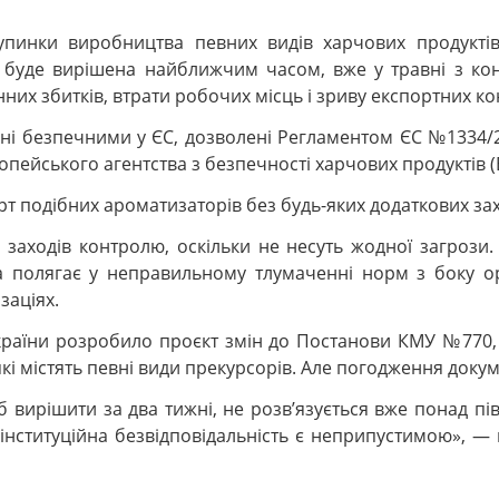
упинки виробництва певних видів харчових продукті
 буде вирішена найближчим часом, вже у травні з конв
их збитків, втрати робочих місць і зриву експортних ко
ані безпечними у ЄС, дозволені Регламентом ЄС №1334/2
ейського агентства з безпечності харчових продуктів (
т подібних ароматизаторів без будь-яких додаткових за
ю заходів контролю, оскільки не несуть жодної загрози
а полягає у неправильному тлумаченні норм з боку ор
заціях.
 України розробило проєкт змін до Постанови КМУ №770
які містять певні види прекурсорів. Але погодження док
 вирішити за два тижні, не розв’язується вже понад пі
інституційна безвідповідальність є неприпустимою», —