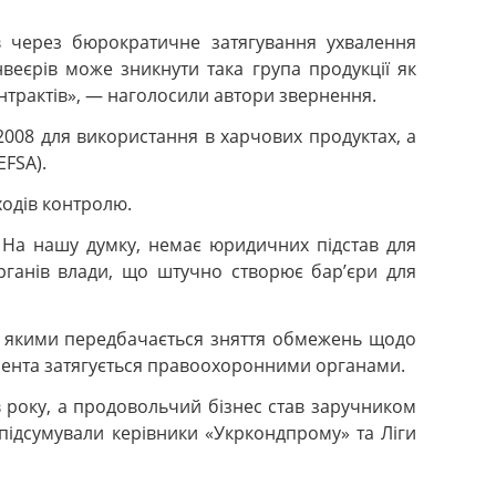
в через бюрократичне затягування ухвалення
еєрів може зникнути така група продукції як
нтрактів», — наголосили автори звернення.
008 для використання в харчових продуктах, а
EFSA).
ходів контролю.
. На нашу думку, немає юридичних підстав для
ганів влади, що штучно створює бар’єри для
, якими передбачається зняття обмежень щодо
умента затягується правоохоронними органами.
в року, а продовольчий бізнес став заручником
 підсумували керівники «Укркондпрому» та Ліги