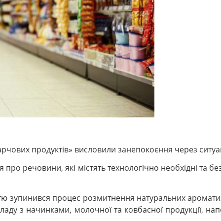
харчових продуктів» висловили занепокоєння через ситуа
я про речовини, які містять технологічно необхідні та бе
істю зупинився процес розмитнення натуральних аромати
аду з начинками, молочної та ковбасної продукції, нап