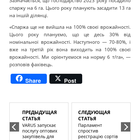
Зазначається, що господарство 2023 року посадило
спаржу на 6 га. Цього року планують засадити 13 га
на іншій ділянці.
«Спаржа ще не вийшла на 100% своєї врожайності.
Цього року плануємо, що це десь 30% від
номінальної врожайності. Наступного — 70-80%, і
вже на третій рік вона виходить на 100% своєї
врожайності. Ми орієнтуємося на норму 6 т/га», —
розповів фахівець.
Share
Post
ПРЕДЫДУЩАЯ
СЛЕДУЮЩАЯ
СТАТЬЯ
СТАТЬЯ
VARUS запускає
Парламент
послугу оптових
спростив
закупівель для
реєстрацію сортів