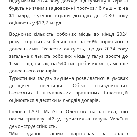
підсумками 2024 року доходи від туризму в Україні
будуть нижчими за довоєнні прогнози більш ніж на
$1 млрд. Сукупні втрати доходів до 2030 року
оцінюють у $12,7 млрд.
Водночас кількість робочих місць до кінця 2024
року скоротиться більш ніж на 60% порівняно з
довоєнними. Експерти очікують, що до 2034 року
загальна кількість робочих місць у галузі зросте до
1 млн, що, однак, на 540 тис. робочих місць менше
довоєнного сценарію.
Туристична галузь змушена розвиватися в умовах
дефіциту інвестицій. Обсяг призупинених
іноземних і вітчизняних приватних інвестицій
оцінюється в десятки мільярдів доларів.
Голова ГАРТ Мар’яна Олеськів наголосила, що
попри тривалу війну, туристична галузь України
демонструє стійкість.
“Ми вдячні нашим партнерам за аналіз