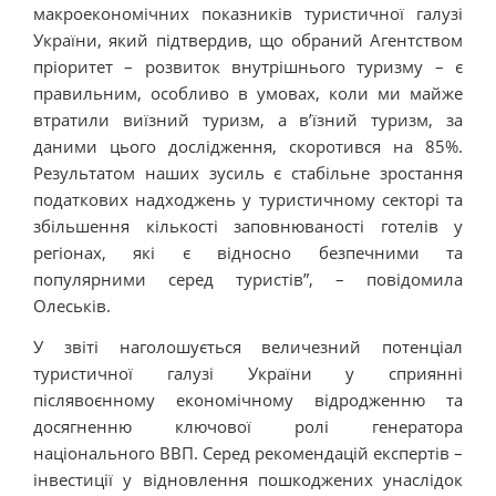
макроекономічних показників туристичної галузі
України, який підтвердив, що обраний Агентством
пріоритет – розвиток внутрішнього туризму – є
правильним, особливо в умовах, коли ми майже
втратили виїзний туризм, а в’їзний туризм, за
даними цього дослідження, скоротився на 85%.
Результатом наших зусиль є стабільне зростання
податкових надходжень у туристичному секторі та
збільшення кількості заповнюваності готелів у
регіонах, які є відносно безпечними та
популярними серед туристів”, – повідомила
Олеськів.
У звіті наголошується величезний потенціал
туристичної галузі України у сприянні
післявоєнному економічному відродженню та
досягненню ключової ролі генератора
національного ВВП. Серед рекомендацій експертів –
інвестиції у відновлення пошкоджених унаслідок