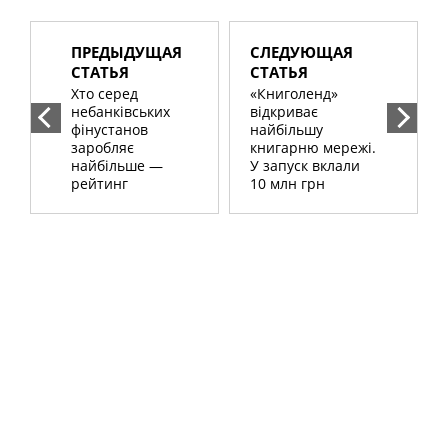
ПРЕДЫДУЩАЯ
СЛЕДУЮЩАЯ
СТАТЬЯ
СТАТЬЯ
Хто серед
«Книголенд»
небанківських
відкриває
фінустанов
найбільшу
заробляє
книгарню мережі.
найбільше —
У запуск вклали
рейтинг
10 млн грн