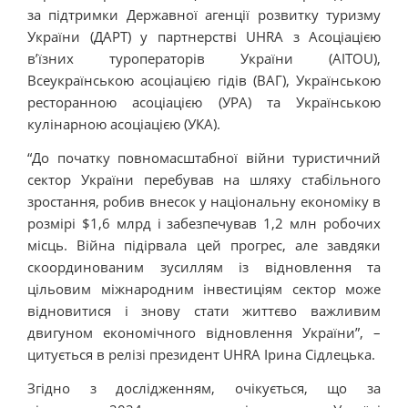
за підтримки Державної агенції розвитку туризму
України (ДАРТ) у партнерстві UHRA з Асоціацією
в’їзних туроператорів України (АІТОU),
Всеукраїнською асоціацією гідів (ВАГ), Українською
ресторанною асоціацією (УРА) та Українською
кулінарною асоціацією (УКА).
“До початку повномасштабної війни туристичний
сектор України перебував на шляху стабільного
зростання, робив внесок у національну економіку в
розмірі $1,6 млрд і забезпечував 1,2 млн робочих
місць. Війна підірвала цей прогрес, але завдяки
скоординованим зусиллям із відновлення та
цільовим міжнародним інвестиціям сектор може
відновитися і знову стати життєво важливим
двигуном економічного відновлення України”, –
цитується в релізі президент UHRA Ірина Сідлецька.
Згідно з дослідженням, очікується, що за