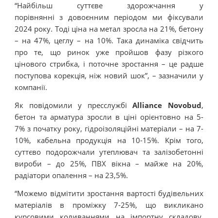
“Найбільш суттєве здорожчання у
порівнянні з довоєнним періодом ми фіксували
2024 року. Тоді ціна на метал зросла на 21%, бетону
– на 47%, цеглу – на 10%. Така динаміка свідчить
про те, що ринок уже пройшов фазу різкого
цінового стрибка, і поточне зростання – це радше
поступова корекція, ніж новий шок”, – зазначили у
компанії.
Як повідомили у пресслужбі
Alliance Novobud
,
бетон та арматура зросли в ціні орієнтовно на 5-
7% з початку року, гідроізоляційні матеріали – на 7-
10%, кабельна продукція на 10-15%. Крім того,
суттєво подорожчали утеплювач та залізобетонні
вироби – до 25%, ПВХ вікна – майже на 20%,
радіатори опалення – на 23,5%.
“Можемо відмітити зростання вартості будівельних
матеріалів в проміжку 7-25%, що викликано
курсовими коливаннями на імпортну складову,