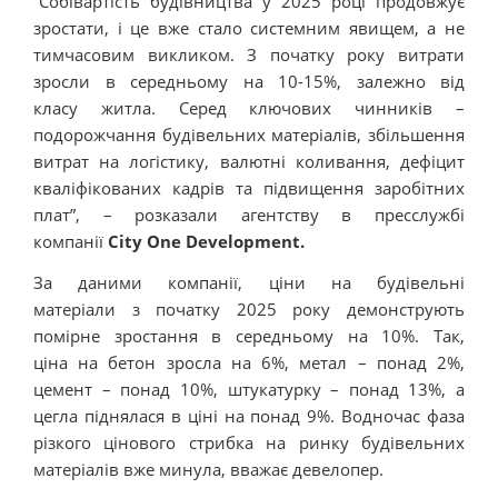
“Собівартість будівництва у 2025 році продовжує
зростати, і це вже стало системним явищем, а не
тимчасовим викликом. З початку року витрати
зросли в середньому на 10-15%, залежно від
класу житла. Серед ключових чинників –
подорожчання будівельних матеріалів, збільшення
витрат на логістику, валютні коливання, дефіцит
кваліфікованих кадрів та підвищення заробітних
плат”, – розказали агентству в пресслужбі
компанії
City One Development.
За даними компанії, ціни на будівельні
матеріали з початку 2025 року демонструють
помірне зростання в середньому на 10%. Так,
ціна на бетон зросла на 6%, метал – понад 2%,
цемент – понад 10%, штукатурку – понад 13%, а
цегла піднялася в ціні на понад 9%. Водночас фаза
різкого цінового стрибка на ринку будівельних
матеріалів вже минула, вважає девелопер.