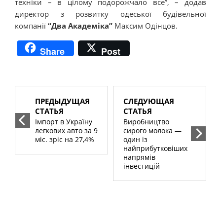
техніки – в цілому подорожчало все”, – додав
директор з розвитку одеської будівельної
компанії
“Два Академіка”
Максим Одінцов.
Share
Post
ПРЕДЫДУЩАЯ
СЛЕДУЮЩАЯ
СТАТЬЯ
СТАТЬЯ
Імпорт в Україну
Виробництво
легкових авто за 9
сирого молока —
міс. зріс на 27,4%
один із
найприбутковіших
напрямів
інвестицій