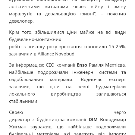
логістичними витратами через війну і зміну
маршрутів та девальвацією гривні”, – пояснив
девелопер.
Крім того, збільшилися ціни майже на всі види
будівельно-монтажних
робіт: з початку року зростання становило 15-25%,
зазначили в Alliance Novobud.
За інформацією СЕО компанії
Enso
Раміля Мехтієва,
найбільше подорожчали інженерні системи та
оздоблювальні матеріали. Водночас експерт
зазначив, що ціни на певні будматеріали
локального виробництва залишаються
стабільними.
Своєю черго
директор з будівництва компанії
DIM
Володимир
Жигман зауважив, що найбільше подорожчали
будівельні матеріали, які залежать від імпорту