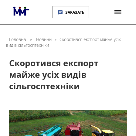
ЗАКАЗАТЬ
Головна
»
Новини
»
Скоротився експорт майже усіх
видів сільгосптехніки
Скоротився експорт
майже усіх видів
сільгосптехніки