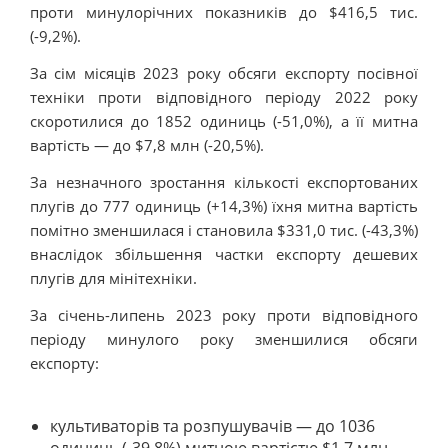
проти минулорічних показників до $416,5 тис.
(-9,2%).
За сім місяців 2023 року обсяги експорту посівної
техніки проти відповідного періоду 2022 року
скоротилися до 1852 одиниць (-51,0%), а її митна
вартість — до $7,8 млн (-20,5%).
За незначного зростання кількості експортованих
плугів до 777 одиниць (+14,3%) їхня митна вартість
помітно зменшилася і становила $331,0 тис. (-43,3%)
внаслідок збільшення частки експорту дешевих
плугів для мінітехніки.
За січень-липень 2023 року проти відповідного
періоду минулого року зменшилися обсяги
експорту:
культиваторів та розпушувачів — до 1036
одиниць (-39,8%) митною вартістю $1,7 млн