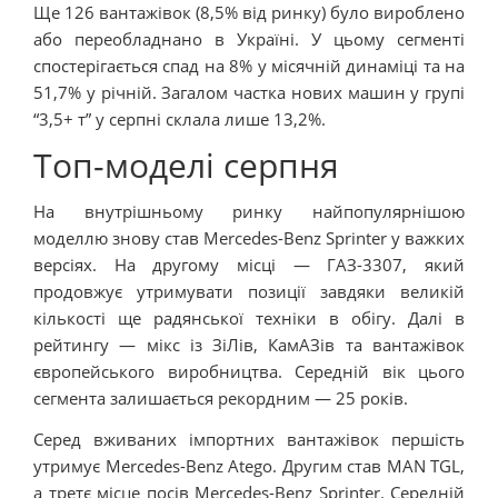
Ще 126 вантажівок (8,5% від ринку) було вироблено
або переобладнано в Україні. У цьому сегменті
спостерігається спад на 8% у місячній динаміці та на
51,7% у річній. Загалом частка нових машин у групі
“3,5+ т” у серпні склала лише 13,2%.
Топ-моделі серпня
На внутрішньому ринку найпопулярнішою
моделлю знову став Mercedes-Benz Sprinter у важких
версіях. На другому місці — ГАЗ-3307, який
продовжує утримувати позиції завдяки великій
кількості ще радянської техніки в обігу. Далі в
рейтингу — мікс із ЗіЛів, КамАЗів та вантажівок
європейського виробництва. Середній вік цього
сегмента залишається рекордним — 25 років.
Серед вживаних імпортних вантажівок першість
утримує Mercedes-Benz Atego. Другим став MAN TGL,
а третє місце посів Mercedes-Benz Sprinter. Середній