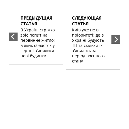
ПРЕДЫДУЩАЯ
СЛЕДУЮЩАЯ
СТАТЬЯ
СТАТЬЯ
В Україні стрімко
Київ уже не в
зріс попит на
пріоритеті: де в
первинне житло:
Україні будують
в яких областях у
ТЦ та скільки їх
серпні з'явилися
з'явилось за
нові будинки
період воєнного
стану