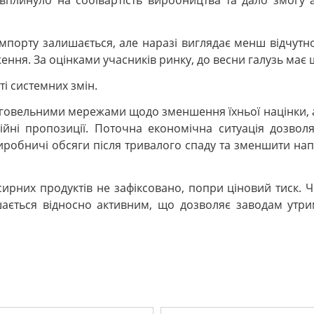
плинуло на собівартість виробництва та дало змогу а
імпорту залишається, але наразі виглядає менш відчутн
ження. За оцінками учасників ринку, до весни галузь має
і системних змін.
овельними мережами щодо зменшення їхньої націнки, а 
ійні пропозиції. Поточна економічна ситуація дозвол
иробничі обсяги після тривалого спаду та зменшити нап
рних продуктів не зафіксовано, попри ціновий тиск. Ч
ається відносно активним, що дозволяє заводам утри