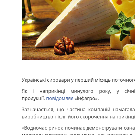
Українські сировари у перший місяць поточного
Як і наприкінці минулого року, у січ
продукції,
повідомляє
«Інфагро».
Зазначається, що частина компаній намагал
виробництво після його скорочення наприкінці
«Водночас ринок починає демонструвати ознаки