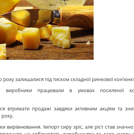
 року залишалися під тиском складної ринкової кон’юнк
ні виробники працювали в умовах посиленої кон
ася втримати продажі завдяки активним акціям та зни
 року.
 вирівнювання. Імпорт сиру зріс, але ріст став значно