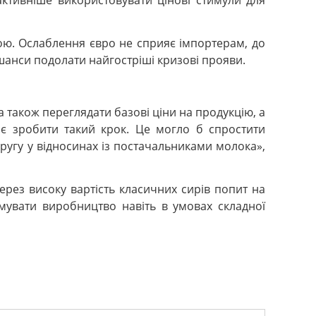
ктивніше використовувати цінові стимули для
ою. Ослаблення євро не сприяє імпортерам, до
 шанси подолати найгостріші кризові прояви.
також переглядати базові ціни на продукцію, а
яє зробити такий крок. Це могло б спростити
ругу у відносинах із постачальниками молока»,
ерез високу вартість класичних сирів попит на
мувати виробництво навіть в умовах складної