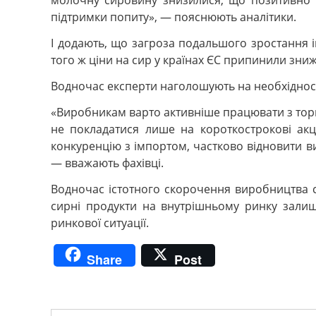
молочну сировину знизилися, що позитивно в
підтримки попиту», — пояснюють аналітики.
І додають, що загроза подальшого зростання 
того ж ціни на сир у країнах ЄС припинили зни
Водночас експерти наголошують на необхідност
«Виробникам варто активніше працювати з торг
не покладатися лише на короткострокові акц
конкуренцію з імпортом, частково відновити в
— вважають фахівці.
Водночас істотного скорочення виробництва си
сирні продукти на внутрішньому ринку залиш
ринкової ситуації.
Share
Post