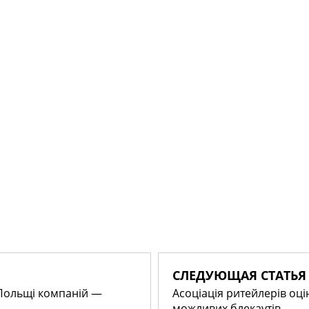
СЛЕДУЮЩАЯ СТАТЬЯ
Польщі компаній —
Асоціація ритейлерів оц
можливих блекаутів