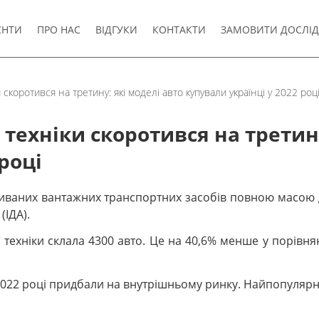
ЄНТИ
ПРО НАС
ВІДГУКИ
КОНТАКТИ
ЗАМОВИТИ ДОСЛІ
 скоротився на третину: які моделі авто купували українці у 2022 роц
техніки скоротився на третину
році
вживаних вантажних транспортних засобів повною масою д
(ІДА).
ї техніки склала 4300 авто. Це на 40,6% менше у порівнян
) у 2022 році придбали на внутрішньому ринку. Найпопуля