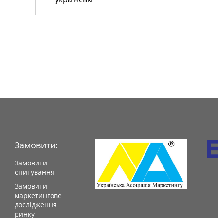
Замовити:
Замовити
опитування
Замовити
маркетингове
дослідження
ринку