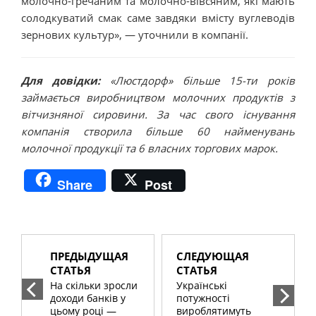
молочно-гречаним та молочно-вівсяним, які мають
солодкуватий смак саме завдяки вмісту вуглеводів
зернових культур», — уточнили в компанії.
Для довідки:
«Люстдорф» більше 15-ти років
займається виробництвом молочних продуктів з
вітчизняної сировини. За час свого існування
компанія створила більше 60 найменувань
молочної продукції та 6 власних торгових марок.
Share
Post
ПРЕДЫДУЩАЯ
СЛЕДУЮЩАЯ
СТАТЬЯ
СТАТЬЯ
На скільки зросли
Українські
доходи банків у
потужності
цьому році —
вироблятимуть