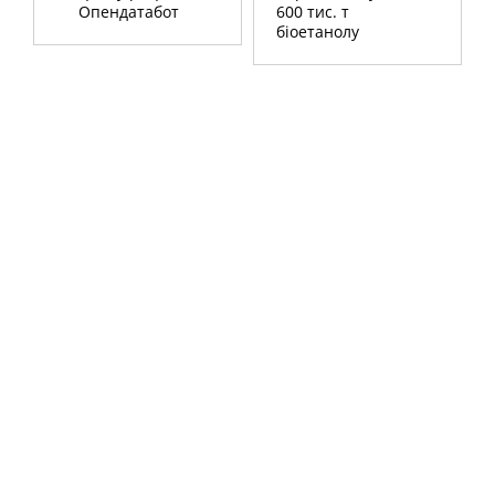
Опендатабот
600 тис. т
біоетанолу