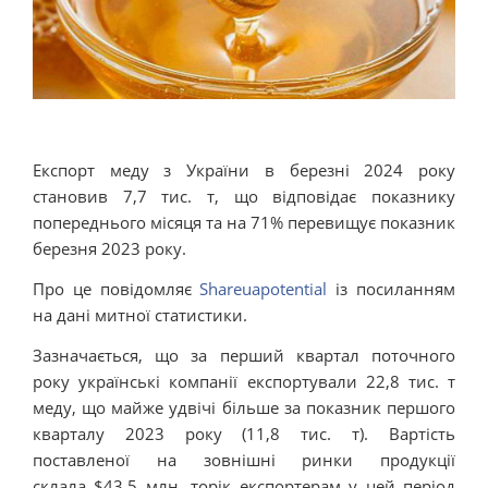
Експорт меду з України в березні 2024 року
становив 7,7 тис. т, що відповідає показнику
попереднього місяця та на 71% перевищує показник
березня 2023 року.
Про це повідомляє
Shareuapotential
із посиланням
на дані митної статистики.
Зазначається, що за перший квартал поточного
року українські компанії експортували 22,8 тис. т
меду, що майже удвічі більше за показник першого
кварталу 2023 року (11,8 тис. т). Вартість
поставленої на зовнішні ринки продукції
склала $43,5 млн, торік експортерам у цей період