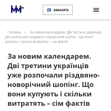
ЗАКАЗАТЬ
Головна
»
За новим календарем. Дві третини українців
уже розпочали різдвяно-новорічний шопінг. Що вони
купують і скільки витратять – сім фактів
За новим календарем.
Дві третини українців
уже розпочали різдвяно-
новорічний шопінг. Що
вони купують і скільки
витратять – сім фактів