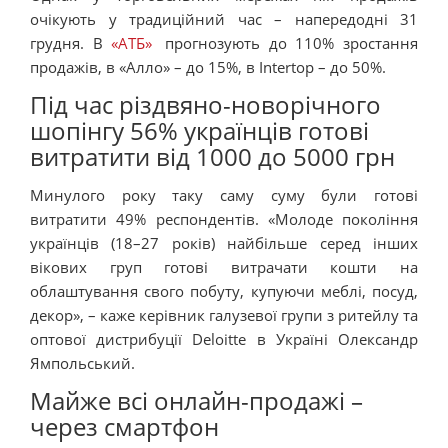
очікують у традиційний час – напередодні 31
грудня. В
«АТБ»
прогнозують до 110% зростання
продажів, в «Алло» – до 15%, в Intertop – до 50%.
Під час різдвяно-новорічного
шопінгу 56% українців готові
витратити від 1000 до 5000 грн
Минулого року таку саму суму були готові
витратити 49% респондентів.
«Молоде покоління
українців (18–27 років) найбільше серед інших
вікових груп готові витрачати кошти на
облаштування свого побуту, купуючи меблі, посуд,
декор», – каже керівник галузевої групи з ритейлу та
оптової дистрибуції Deloitte в Україні Олександр
Ямпольський.
Майже всі онлайн-продажі –
через смартфон