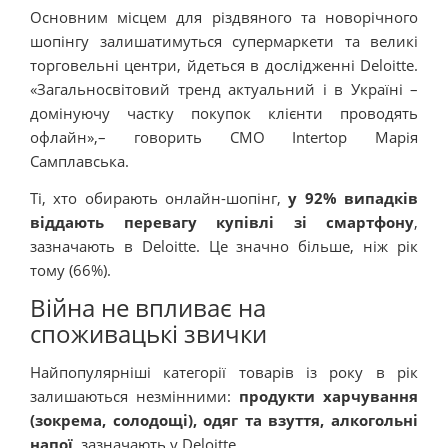
Основним місцем для різдвяного та новорічного
шопінгу залишатимуться супермаркети та великі
торговельні центри, йдеться в дослідженні Deloitte.
«Загальносвітовий тренд актуальний і в Україні –
домінуючу частку покупок клієнти проводять
офлайн»,– говорить CMO Intertop Марія
Самплавська.
Ті, хто обирають
онлайн-шопінг,
у 92% випадків
віддають перевагу купівлі зі смартфону
,
зазначають в Deloitte. Це значно більше, ніж рік
тому (66%).
Війна не впливає на
споживацькі звички
Найпопулярніші категорії товарів із року в рік
залишаються незмінними:
продукти харчування
(зокрема, солодощі), одяг та взуття, алкогольні
напої,
зазначають у Deloitte.