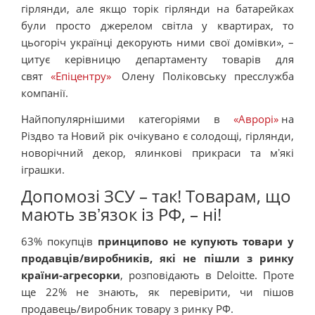
гірлянди, але якщо торік гірлянди на батарейках
були просто джерелом світла у квартирах, то
цьогоріч українці декорують ними свої домівки», –
цитує керівницю департаменту товарів для
свят
«Епіцентру»
Олену Поліковську пресслужба
компанії.
Найпопулярнішими категоріями в
«Аврорі»
на
Різдво та Новий рік очікувано є солодощі, гірлянди,
новорічний декор, ялинкові прикраси та мʼякі
іграшки.
Допомозі ЗСУ – так! Товарам, що
мають звʼязок із РФ, – ні!
63% покупців
принципово не купують товари у
продавців/виробників, які не пішли з ринку
країни-агресорки
, розповідають в Deloitte. Проте
ще 22% не знають, як перевірити, чи пішов
продавець/виробник товару з ринку РФ.