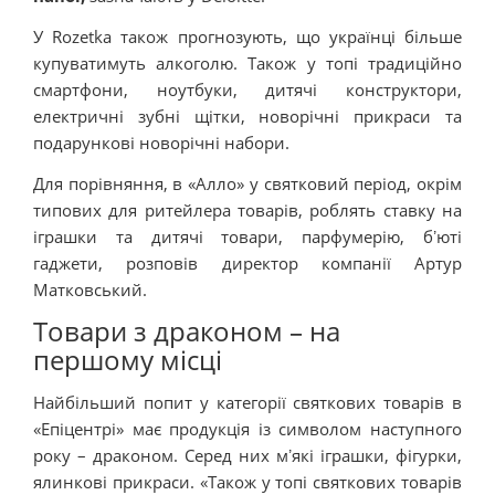
У Rozetka також прогнозують, що українці більше
купуватимуть алкоголю. Також у топі традиційно
смартфони, ноутбуки, дитячі конструктори,
електричні зубні щітки, новорічні прикраси та
подарункові новорічні набори.
Для порівняння, в «Алло» у святковий період, окрім
типових для ритейлера товарів, роблять ставку на
іграшки та дитячі товари, парфумерію, бʼюті
гаджети, розповів директор компанії Артур
Матковський.
Товари з драконом – на
першому місці
Найбільший попит у категорії святкових товарів в
«Епіцентрі» має продукція із символом наступного
року – драконом. Серед них мʼякі іграшки, фігурки,
ялинкові прикраси. «Також у топі святкових товарів