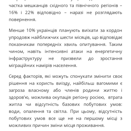
частка мешканців східного та північного регіонів –
16% і 22% відповідно – наразі не розглядають
повернення.
Менше 10% українців планують виїхати за кордон
упродовж найближчих шести місяців, що відповідає
показникам попередніх хвиль опитування. Таким
чином, навіть інтенсивні атаки на енергетичну
інфраструктуру не призвели до зростання
міграційних намірів населення.
Серед факторів, які можуть спонукати змінити своє
рішення на користь виїзду, найбільш вагомими є
загроза власному або членів родини життю і
здоров’ю, можлива окупація регіону росією, втрата
житла чи відсутність базових побутових умов:
води, опалення та світла. При цьому, відсутність
побутових умов все ще не на першому місці з
можливих причин зміни місця проживання.