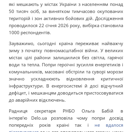
які мешкають у містах України з населенням понад
50 тисяч осіб, за винятком тимчасово окупованих
територій і зон активних бойових дій. Дослідження
проводилося 22 січня 2026 року, вибірка становила
1000 респондентів.
Зауважимо, сьогодні країна переживає найважчу
зиму з початку повномасштабної війни. У великих
містах цілі райони залишилися без світла, гарячої
води та тепла. Попри героїчні зусилля енергетиків і
комунальників, масовані обстріли та суворі морози
значно ускладнюють відновлення критичної
інфраструктури. В енергосистемі й досі відчутний
дефіцит, і мешканцям доводиться пристосовуватися
до аварійних відключень.
Радниця секретаря РНБО Ольга Бабій в
інтерв’ю Delo.ua розповіла чому попри досвід
попередніх років країні так і
не вдалося