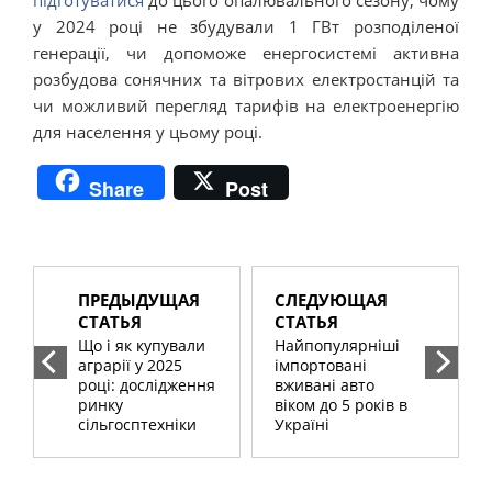
підготуватися
до цього опалювального сезону, чому
у 2024 році не збудували 1 ГВт розподіленої
генерації, чи допоможе енергосистемі активна
розбудова сонячних та вітрових електростанцій та
чи можливий перегляд тарифів на електроенергію
для населення у цьому році.
Share
Post
ПРЕДЫДУЩАЯ
СЛЕДУЮЩАЯ
СТАТЬЯ
СТАТЬЯ
Що і як купували
Найпопулярніші
аграрії у 2025
імпортовані
році: дослідження
вживані авто
ринку
віком до 5 років в
сільгосптехніки
Україні