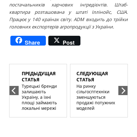
постачальників харчових інгредієнтів. Штаб-
квартира розташована у штаті Іллінойс, США.
Працює у 140 країнах світу. ADM входить до трійки
головних експортерів агропродукції з України.
Share
Post
ПРЕДЫДУЩАЯ
СЛЕДУЮЩАЯ
СТАТЬЯ
СТАТЬЯ
Турецькі бренди
На ринку
залишають
сільгосптехніки
Україну, а їхні
зменшуються
площі займають
продажі потужних
локальні мережі
моделей