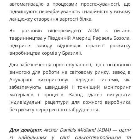
автоматизацію з процесами простежуваності, що
підвищують передбачуваність і надійність у всьому
ланцюжку створення вартості білка.
Як розповів віцепрезидент ADM з питань
тваринництва у Південній Америці Рафаель Бозола,
відкриття заводу відповідає стратегії розвитку
виробництва кормів у Бразилії.
Для забезпечення простежуваності, що є основною
вимогою для роботи на світовому ринку, завод в
Апукарані використовує передові системи, які
забезпечують швидший і точніший моніторинг
матеріалів і процесів. Завод здатен випускати
індивідуальні рецептури для кожного виробника
без ризику перехресного забруднення.
Для довідки:
Archer Daniels Midland (ADM) — один
із найбільших у світі сільгоспвиробників та