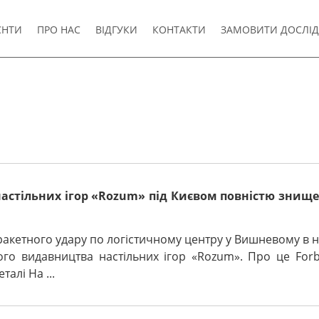
ЄНТИ
ПРО НАС
ВІДГУКИ
КОНТАКТИ
ЗАМОВИТИ ДОСЛІ
стільних ігор «Rozum» під Києвом повністю знищен
ракетного удару по логістичному центру у Вишневому в н
кого видавництва настільних ігор «Rozum». Про це For
алі На ...