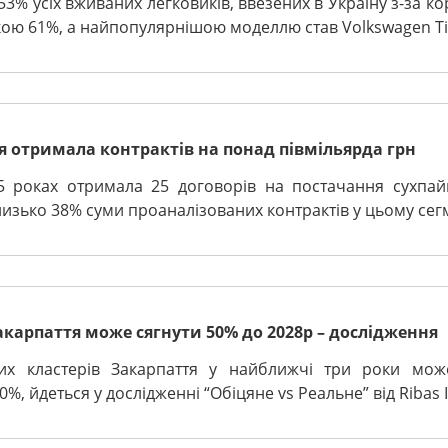
3% усіх вживаних легковиків, ввезених в Україну з-за ко
ою 61%, а найпопулярнішою моделлю став Volkswagen Tig
я отримала контрактів на понад півмільярда грн
 роках отримала 25 договорів на постачання сухпай
лизько 38% суми проаналізованих контрактів у цьому сегме
акарпаття може сягнути 50% до 2028р – дослідження
чних кластерів Закарпаття у найближчі три роки мож
%, йдеться у дослідженні “Обіцяне vs Реальне” від Ribas In