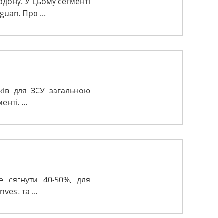
рдону. У цьому сегменті
uan. Про ...
ків для ЗСУ загальною
нті. ...
е сягнути 40-50%, для
vest та ...