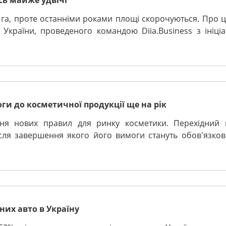
сь майже удвічі
 га, проте останніми роками площі скорочуються. Про ц
країни, проведеного командою Diia.Business з ініціа
ги до косметичної продукції ще на рік
ня нових правил для ринку косметики. Перехідний 
сля завершення якого його вимоги стануть обовʼязков
их авто в Україну