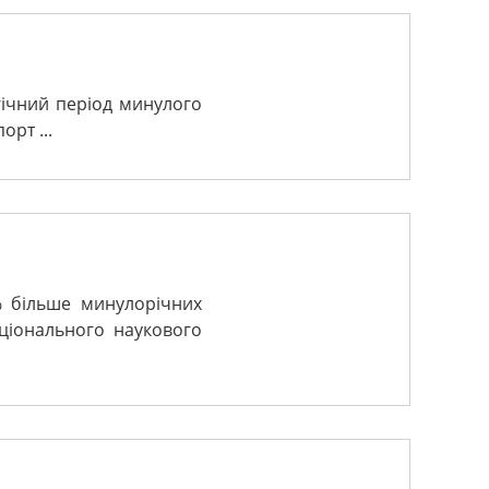
огічний період минулого
рт ...
% більше минулорічних
аціонального наукового