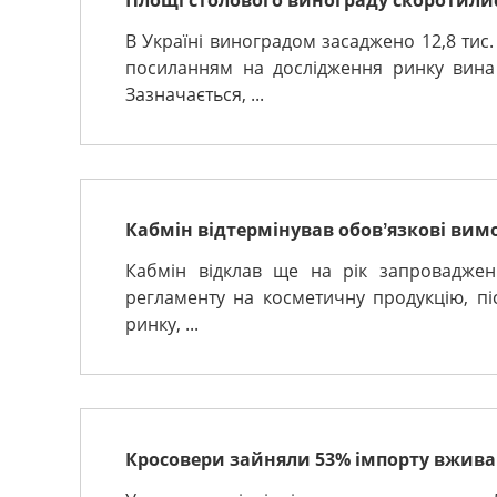
Площі столового винограду скоротили
В Україні виноградом засаджено 12,8 тис.
посиланням на дослідження ринку вина У
Зазначається, ...
Кабмін відтермінував обовʼязкові вимо
Кабмін відклав ще на рік запроваджен
регламенту на косметичну продукцію, пі
ринку, ...
Кросовери зайняли 53% імпорту вживан