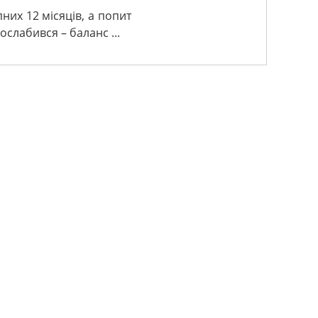
них 12 місяців, а попит
слабився – баланс ...