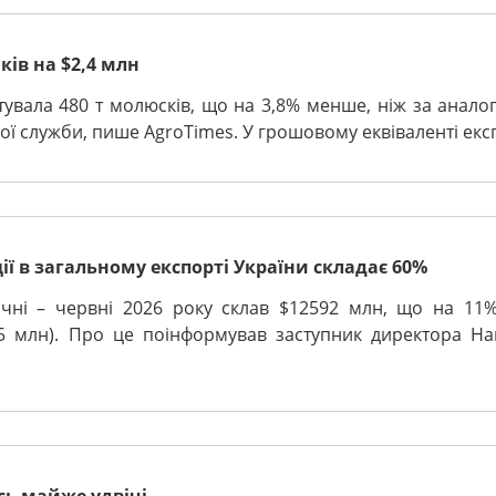
ків на $2,4 млн
ртувала 480 т молюсків, що на 3,8% менше, ніж за анал
ої служби, пише AgroTimes. У грошовому еквіваленті експо
ії в загальному експорті України складає 60%
січні – червні 2026 року склав $12592 млн, що на 11
05 млн). Про це поінформував заступник директора Н