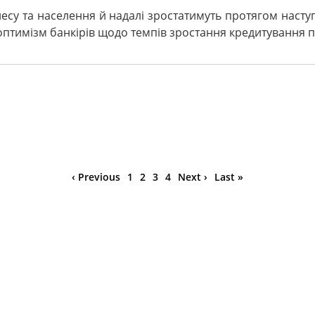
несу та населення й надалі зростатимуть протягом наступ
птимізм банкірів щодо темпів зростання кредитування по
‹ Previous
1
2
3
4
Next ›
Last »